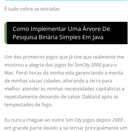
É tudo sobre as estradas
Como Implementar Uma Árvore De
Pesquisa Binária Simples Em Java
Um dos primeiros jogos que já tive que realmente me
mostrou a alegria dos jogos foi
SimCity 2000
para o
Mac. Perdi horas da minha vida gerenciando a merda
de minhas várias cidades, alterando a terra para
melhor atender às minhas necessidades capitalistas e
repetidamente deixando de salvar Oakland após as
tempestades de fogo.
Eu nunca cheguei ao outro
Sim City
jogos depois
2000
,
em grande parte devido a se tornar principalmente um