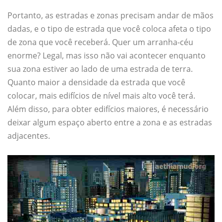
Portanto, as estradas e zonas precisam andar de mãos
dadas, e o tipo de estrada que você coloca afeta o tipo
de zona que você receberá. Quer um arranha-céu
enorme? Legal, mas isso não vai acontecer enquanto
sua zona estiver ao lado de uma estrada de terra.
Quanto maior a densidade da estrada que você
colocar, mais edifícios de nível mais alto você terá.
Além disso, para obter edifícios maiores, é necessário
deixar algum espaço aberto entre a zona e as estradas
adjacentes.