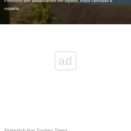
Firewatch tem adolescentes em topless, mãos carnudas e
mistério
ad
Firewatch Has Topless Teens