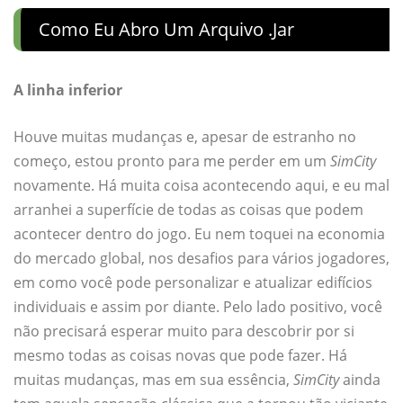
Como Eu Abro Um Arquivo .jar
A linha inferior
Houve muitas mudanças e, apesar de estranho no
começo, estou pronto para me perder em um
SimCity
novamente. Há muita coisa acontecendo aqui, e eu mal
arranhei a superfície de todas as coisas que podem
acontecer dentro do jogo. Eu nem toquei na economia
do mercado global, nos desafios para vários jogadores,
em como você pode personalizar e atualizar edifícios
individuais e assim por diante. Pelo lado positivo, você
não precisará esperar muito para descobrir por si
mesmo todas as coisas novas que pode fazer. Há
muitas mudanças, mas em sua essência,
SimCity
ainda