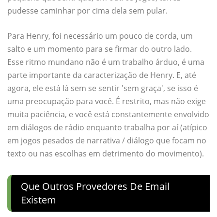
pudesse caminhar por cima dela sem pular.
Para Henry, foi necessário um pouco de corda, um
salto e um momento para se firmar do outro lado.
Esse ritmo mundano não é um trabalho árduo, é uma
parte importante da caracterização de Henry. E, até
agora, ele está lá sem se sentir 'sem graça', se isso é
uma preocupação para você. É restrito, mas não exige
muita paciência, e você está constantemente envolvido
em diálogos de rádio enquanto trabalha por aí (atípico
em jogos pesados ​​de narrativa / diálogo que focam no
texto ou nas escolhas em detrimento do movimento).
Que Outros Provedores De Email
Existem