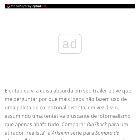
ad
E então eu vi a coisa absurda em seu trailer e tive que
me perguntar por que mais jogos não fazem uso de
uma paleta de cores tonal distinta, em vez disso,
assumindo uma tentativa ofuscante de fotorrealismo
que apenas abafa tudo. Comparar
BioShock
para um
atirador 'realista'; a
Arkham
série para
Sombra de