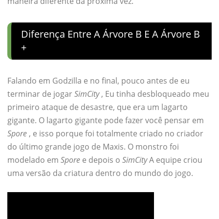
maneira diferente da próxima vez.
Diferença Entre A Árvore B E A Árvore B
+
Falando em Godzilla e no final, pouco antes de eu
terminar de jogar
SimCity
, Eu tinha desbloqueado meu
primeiro ataque de desastre, que era um lagarto
gigante. O lagarto gigante pode fazer você pensar em
Spore
, e isso porque foi totalmente criado no criador
do último grande jogo de Maxis. O monstro foi
modelado em
Spore
e depois o
SimCity
A equipe criou
uma versão da criatura dentro do mundo do jogo.