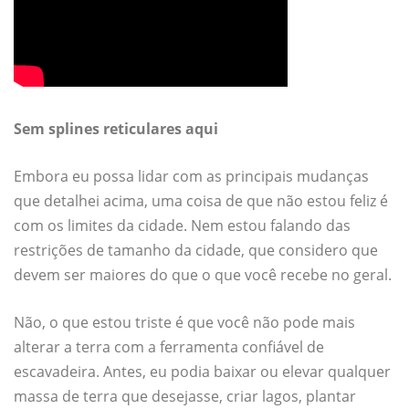
Sem splines reticulares aqui
Embora eu possa lidar com as principais mudanças
que detalhei acima, uma coisa de que não estou feliz é
com os limites da cidade. Nem estou falando das
restrições de tamanho da cidade, que considero que
devem ser maiores do que o que você recebe no geral.
Não, o que estou triste é que você não pode mais
alterar a terra com a ferramenta confiável de
escavadeira. Antes, eu podia baixar ou elevar qualquer
massa de terra que desejasse, criar lagos, plantar