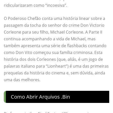
ridicularizaram como “incoesiva”.
O Poderoso Chefão conta uma história linear sobre a
passagem da tocha do senhor do crime Don Victorio
Corleone para seu filho, Michael Corleone. A Parte II
continua acompanhando a vida de Michael, mas
também apresenta uma série de flashbacks contando
como Don Vito começou sua família criminosa. Esta
história dos dois Corleones (que, aliás, é um jogo de
palavras italiano para “Lionheart”) é uma das primeiras
prequelas da história do cinema e, sem dúvida, ainda
uma das melhores.
Como Abrir Arquivos .bin