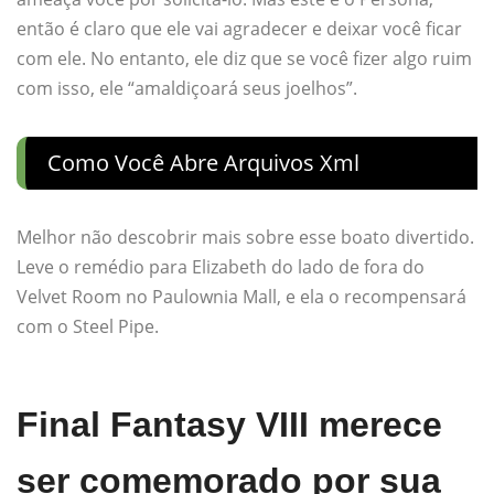
então é claro que ele vai agradecer e deixar você ficar
com ele. No entanto, ele diz que se você fizer algo ruim
com isso, ele “amaldiçoará seus joelhos”.
Como Você Abre Arquivos Xml
Melhor não descobrir mais sobre esse boato divertido.
Leve o remédio para Elizabeth do lado de fora do
Velvet Room no Paulownia Mall, e ela o recompensará
com o Steel Pipe.
Final Fantasy VIII merece
ser comemorado por sua