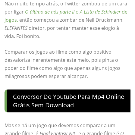
Não muito tempo atrás, o Twitter zombou de um cara
por ligar
O último de nós parte II
o
A Lista de Schindler
de
jogos,
então começou a zombar de Neil Druckmann,
ELEFANTES
diretor, por tentar manter esse elogio à
vida. Foi bonito.
Comparar os jogos ao filme como algo positivo
desvaloriza inerentemente este meio, pois pinta o
poder do filme como algo que apenas alguns jogos
milagrosos podem esperar alcançar.
Conversor Do Youtube Para Mp4 Online
Grátis Sem Download
Mas se há um jogo que devemos comparar a um
grande filme, é
Final Fantasy VIII
, e o grande filme é
O