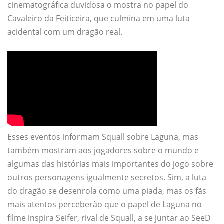
cinematográfica duvidosa o mostra no papel do
Cavaleiro da Feiticeira, que culmina em uma luta
acidental com um dragão real.
Esses eventos informam Squall sobre Laguna, mas
também mostram aos jogadores sobre o mundo e
algumas das histórias mais importantes do jogo sobre
outros personagens igualmente secretos. Sim, a luta
do dragão se desenrola como uma piada, mas os fãs
mais atentos perceberão que o papel de Laguna no
filme inspira Seifer, rival de Squall, a se juntar ao SeeD