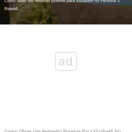
Como obter um remédio potente para Elizabeth no Persona 3
Reload
ad
Como Obter Um Remedio Potente Para Elizabeth No