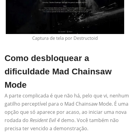
Captura de tela por Destructoid
Como desbloquear a
dificuldade Mad Chainsaw
Mode
A parte complicada é que não há, pelo que vi, nenhum
gatilho perceptível para o Mad Chainsaw Mode. É uma
opção que só aparece por acaso, ao iniciar uma nova
rodada do
Resident Evil 4
demo. Você também não
precisa ter vencido a demonstração.