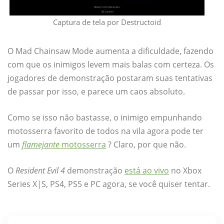
Captura de tela por Destructoid
O Mad Chainsaw Mode aumenta a dificuldade, fazendo
com que os inimigos levem mais balas com certeza. Os
jogadores de demonstração postaram suas tentativas
de passar por isso, e parece um caos absoluto.
Como se isso não bastasse, o inimigo empunhando
motosserra favorito de todos na vila agora pode ter
um
flamejante
motosserra
? Claro, por que não.
O
Resident Evil 4
demonstração
está ao vivo
no Xbox
Series X|S, PS4, PS5 e PC agora, se você quiser tentar.