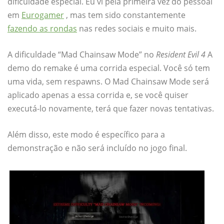
dificuldade especial. Eu vi pela primeira vez do pessoal
em
Eurogamer
, mas tem sido constantemente
fazendo as rondas
nas redes sociais e muito mais.
A dificuldade “Mad Chainsaw Mode” no
Resident Evil 4
A
demo do remake é uma corrida especial. Você só tem
uma vida, sem respawns. O Mad Chainsaw Mode será
aplicado apenas a essa corrida e, se você quiser
executá-lo novamente, terá que fazer novas tentativas.
Além disso, este modo é específico para a
demonstração e não será incluído no jogo final.