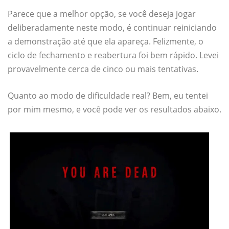
Parece que a melhor opção, se você deseja jogar
deliberadamente neste modo, é continuar reiniciando
a demonstração até que ela apareça. Felizmente, o
ciclo de fechamento e reabertura foi bem rápido. Levei
provavelmente cerca de cinco ou mais tentativas.
Quanto ao modo de dificuldade real? Bem, eu tentei
por mim mesmo, e você pode ver os resultados abaixo.