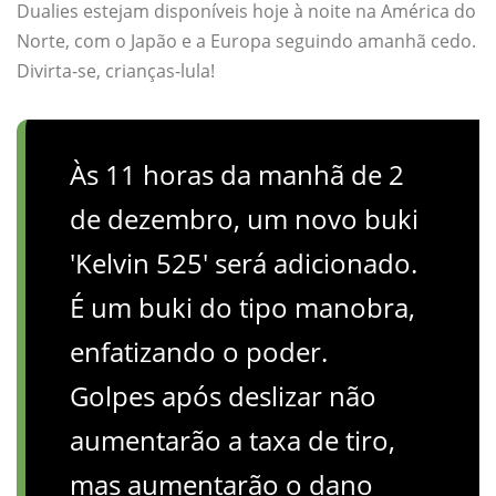
Dualies estejam disponíveis hoje à noite na América do
Norte, com o Japão e a Europa seguindo amanhã cedo.
Divirta-se, crianças-lula!
Às 11 horas da manhã de 2
de dezembro, um novo buki
'Kelvin 525' será adicionado.
É um buki do tipo manobra,
enfatizando o poder.
Golpes após deslizar não
aumentarão a taxa de tiro,
mas aumentarão o dano