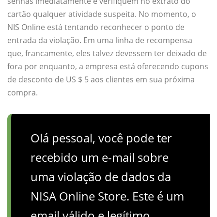
senhas imediatamente e verifiquem no extrato do
cartão qualquer atividade suspeita. No momento, o
NIS Online está tentando reconhecer o ponto de
entrada da violação. Em uma linha de recompensa
que, francamente, eles talvez devessem ter deixado de
fora por enquanto, a empresa está oferecendo cupons
de desconto de US $ 5 aos clientes em sua próxima
compra.
Olá pessoal, você pode ter
recebido um e-mail sobre
uma violação de dados da
NISA Online Store. Este é um
email válido e legítimo.