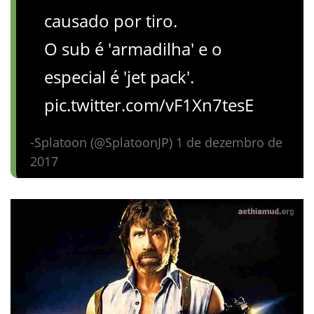
causado por tiro.
O sub é 'armadilha' e o
especial é 'jet pack'.
pic.twitter.com/vF1Xn7tesE
-Splatoon (@SplatoonJP) 1 de dezembro de
2017