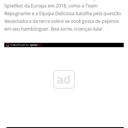
Splatfest da Europa em 2018, como a Team
Repugnante e a Equipa Deliciosa batalha pela questão
devastadora da terra sobre se você gosta de pepinos
em seu hambúrguer. Boa sorte, crianças-lula!
ad