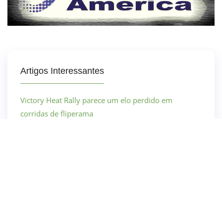
Artigos Interessantes
Victory Heat Rally parece um elo perdido em
corridas de fliperama
Como abrir a câmera para fotos em Marvel’s Spider-
Man 2
Como obter flechas sinalizadoras em Palia
Age of Empires IV: Anniversary Edition já está
disponível no Xbox!