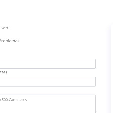
nswers
 Problemas
nte)