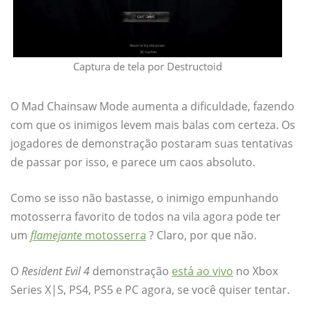
Captura de tela por Destructoid
O Mad Chainsaw Mode aumenta a dificuldade, fazendo
com que os inimigos levem mais balas com certeza. Os
jogadores de demonstração postaram suas tentativas
de passar por isso, e parece um caos absoluto.
Como se isso não bastasse, o inimigo empunhando
motosserra favorito de todos na vila agora pode ter
um
flamejante
motosserra
? Claro, por que não.
O
Resident Evil 4
demonstração
está ao vivo
no Xbox
Series X|S, PS4, PS5 e PC agora, se você quiser tentar.