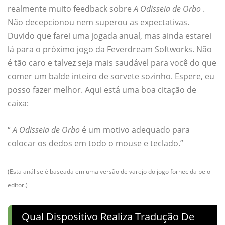
realmente muito feedback sobre
A Odisseia de Orbo
.
Não decepcionou nem superou as expectativas.
Duvido que farei uma jogada anual, mas ainda estarei
lá para o próximo jogo da Feverdream Softworks. Não
é tão caro e talvez seja mais saudável para você do que
comer um balde inteiro de sorvete sozinho. Espere, eu
posso fazer melhor. Aqui está uma boa citação de
caixa:
“
A Odisseia de Orbo
é um motivo adequado para
colocar os dedos em todo o mouse e teclado.”
(Esta análise é baseada em uma versão de varejo do jogo fornecida pelo
editor.)
Qual Dispositivo Realiza Tradução De