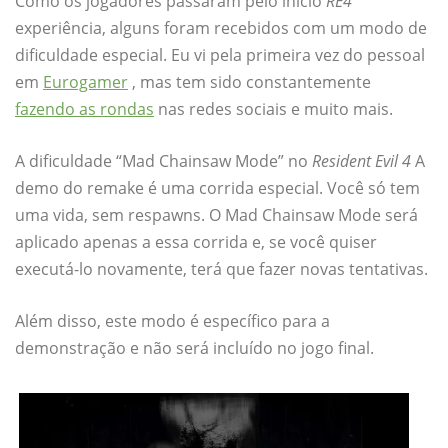
Como os jogadores passaram pelo início
RE4
experiência, alguns foram recebidos com um modo de
dificuldade especial. Eu vi pela primeira vez do pessoal
em
Eurogamer
, mas tem sido constantemente
fazendo as rondas
nas redes sociais e muito mais.
A dificuldade “Mad Chainsaw Mode” no
Resident Evil 4
A
demo do remake é uma corrida especial. Você só tem
uma vida, sem respawns. O Mad Chainsaw Mode será
aplicado apenas a essa corrida e, se você quiser
executá-lo novamente, terá que fazer novas tentativas.
Além disso, este modo é específico para a
demonstração e não será incluído no jogo final.