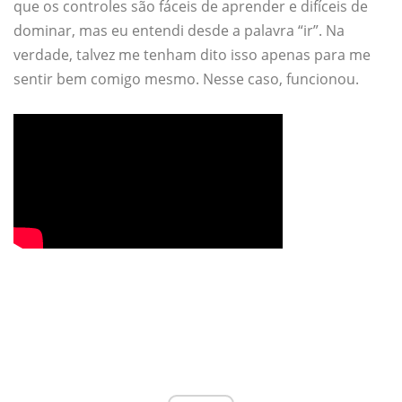
que os controles são fáceis de aprender e difíceis de
dominar, mas eu entendi desde a palavra “ir”. Na
verdade, talvez me tenham dito isso apenas para me
sentir bem comigo mesmo. Nesse caso, funcionou.