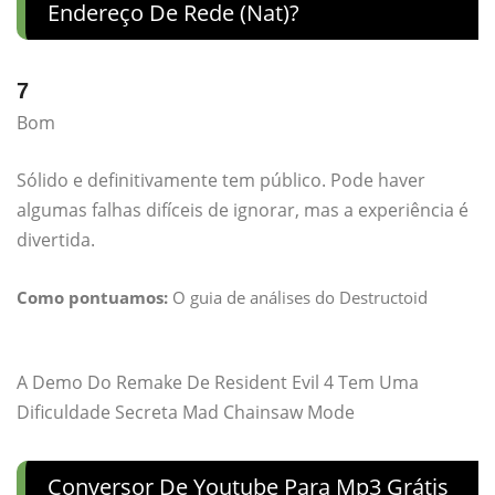
Endereço De Rede (nat)?
7
Bom
Sólido e definitivamente tem público. Pode haver
algumas falhas difíceis de ignorar, mas a experiência é
divertida.
Como pontuamos:
O guia de análises do Destructoid
A Demo Do Remake De Resident Evil 4 Tem Uma
Dificuldade Secreta Mad Chainsaw Mode
Conversor De Youtube Para Mp3 Grátis