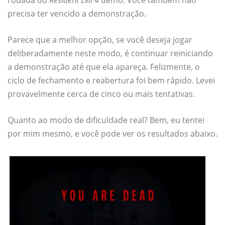
rodada do
Resident Evil 4
demo. Você também não
precisa ter vencido a demonstração.
Parece que a melhor opção, se você deseja jogar
deliberadamente neste modo, é continuar reiniciando
a demonstração até que ela apareça. Felizmente, o
ciclo de fechamento e reabertura foi bem rápido. Levei
provavelmente cerca de cinco ou mais tentativas.
Quanto ao modo de dificuldade real? Bem, eu tentei
por mim mesmo, e você pode ver os resultados abaixo.