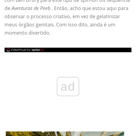
com Ben Drury para este tipo de spin-off ou sequência
de
Aventuras de Peeb
. Então, acho que estou aqui para
observar o processo criativo, em vez de gelatinizar
meus órgãos genitais. Com isso dito, ainda é um
momento divertido.
ad