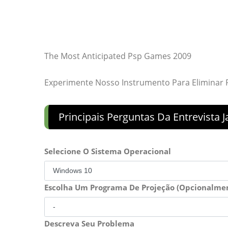
The Most Anticipated Psp Games 2009
Experimente Nosso Instrumento Para Eliminar
Principais Perguntas Da Entrevista J
Selecione O Sistema Operacional
Escolha Um Programa De Projeção (Opcionalme
Descreva Seu Problema