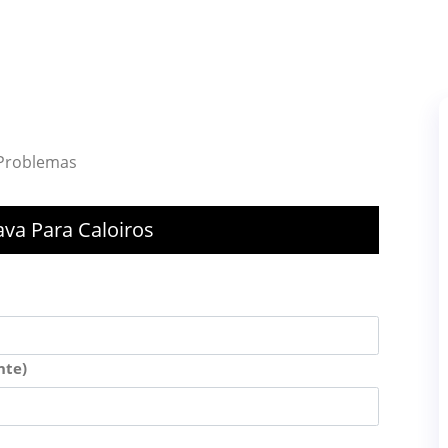
 Problemas
ava Para Caloiros
nte)