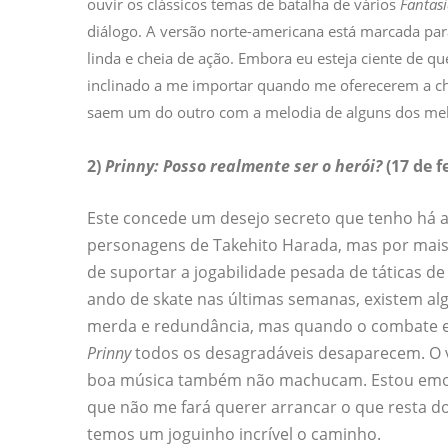
ouvir os clássicos temas de batalha de vários
Fantasi
diálogo. A versão norte-americana está marcada pa
linda e cheia de ação. Embora eu esteja ciente de q
inclinado a me importar quando me oferecerem a c
saem um do outro com a melodia de alguns dos me
2)
Prinny: Posso realmente ser o herói?
(17 de f
Este concede um desejo secreto que tenho há a
personagens de Takehito Harada, mas por mais
de suportar a jogabilidade pesada de táticas d
ando de skate nas últimas semanas, existem a
merda e redundância, mas quando o combate e
Prinny
todos os desagradáveis ​​desaparecem. O v
boa música também não machucam. Estou emocio
que não me fará querer arrancar o que resta do
temos um joguinho incrível o caminho.