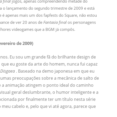
a final
jogos, apenas compreendendo metade do
ra o lançamento do segundo trimestre de 2009 e está
ue é apenas mais um dos fapfests do Square, não estou
hance de ver 20 anos de
Fantasia final
os personagens
lhores videogames que a BGM já compôs.
evereiro de 2009)
nos. Eu sou um grande fã do brilhante design de
 que eu goste da arte do homem, nunca fui capaz
e
Disgaea
. Baseado na demo japonesa em que eu
lgumas preocupações sobre a mecânica de salto de
 a animação atingem o ponto ideal do caminho
isual geral deslumbrante, o humor inteligente e a
nada por finalmente ter um título nesta série
 meu cabelo e, pelo que vi até agora, parece que