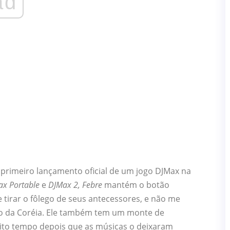
ad
 primeiro lançamento oficial de um jogo DJMax na
x Portable
e
DJMax 2,
Febre
mantém o botão
e tirar o fôlego de seus antecessores, e não me
ão da Coréia. Ele também tem um monte de
ito tempo depois que as músicas o deixaram