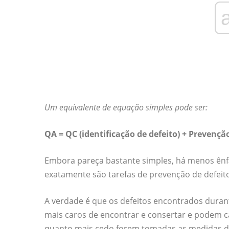
Um equivalente de equação simples pode ser:
QA = QC (identificação de defeito) + Prevençã
Embora pareça bastante simples, há menos ênf
exatamente são tarefas de prevenção de defeit
A verdade é que os defeitos encontrados durant
mais caros de encontrar e consertar e podem c
quanto mais cedo forem tomadas as medidas de