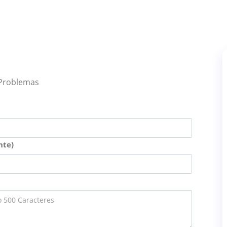
 Problemas
nte)