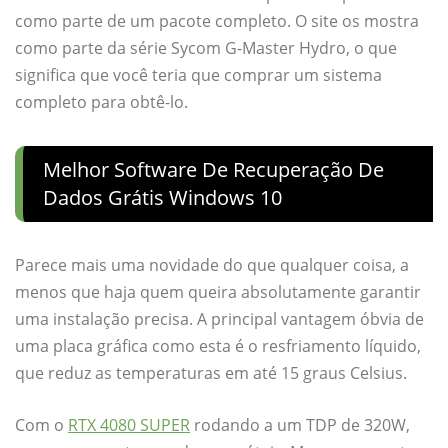
como parte de um pacote completo. O site os mostra
como parte da série Sycom G-Master Hydro, o que
significa que você teria que comprar um sistema
completo para obtê-lo.
Melhor Software De Recuperação De
Dados Grátis Windows 10
Parece mais uma novidade do que qualquer coisa, a
menos que haja quem queira absolutamente garantir
uma instalação precisa. A principal vantagem óbvia de
uma placa gráfica como esta é o resfriamento líquido,
que reduz as temperaturas em até 15 graus Celsius.
Com o
RTX 4080 SUPER
rodando a um TDP de 320W,